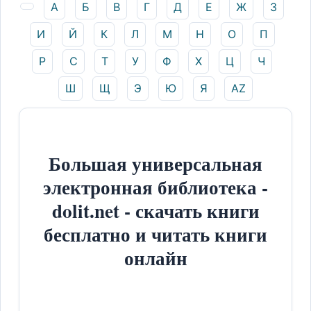
А
Б
В
Г
Д
Е
Ж
З
И
Й
К
Л
М
Н
О
П
Р
С
Т
У
Ф
Х
Ц
Ч
Ш
Щ
Э
Ю
Я
AZ
Большая универсальная
электронная библиотека -
dolit.net - скачать книги
бесплатно и читать книги
онлайн