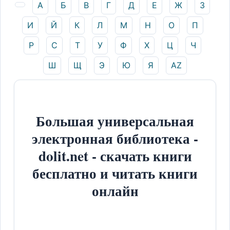
А
Б
В
Г
Д
Е
Ж
З
И
Й
К
Л
М
Н
О
П
Р
С
Т
У
Ф
Х
Ц
Ч
Ш
Щ
Э
Ю
Я
AZ
Большая универсальная
электронная библиотека -
dolit.net - скачать книги
бесплатно и читать книги
онлайн