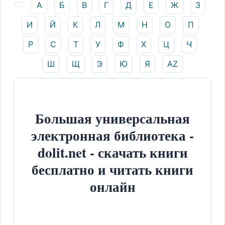
А
Б
В
Г
Д
Е
Ж
З
И
Й
К
Л
М
Н
О
П
Р
С
Т
У
Ф
Х
Ц
Ч
Ш
Щ
Э
Ю
Я
AZ
Большая универсальная
электронная библиотека -
dolit.net - скачать книги
бесплатно и читать книги
онлайн