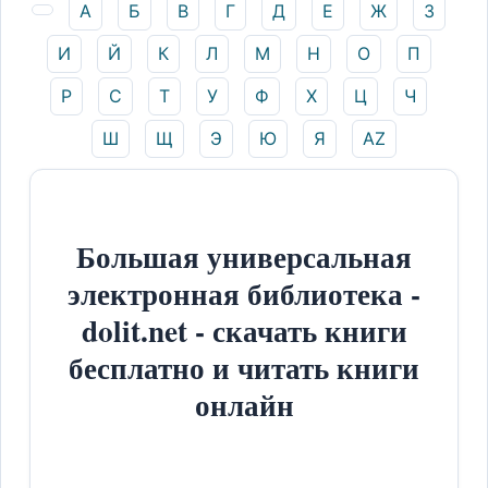
А
Б
В
Г
Д
Е
Ж
З
И
Й
К
Л
М
Н
О
П
Р
С
Т
У
Ф
Х
Ц
Ч
Ш
Щ
Э
Ю
Я
AZ
Большая универсальная
электронная библиотека -
dolit.net - скачать книги
бесплатно и читать книги
онлайн