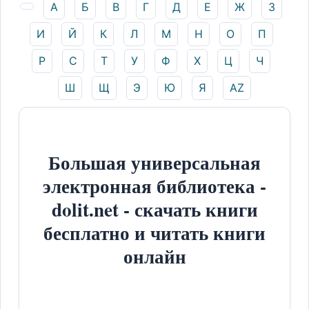
А
Б
В
Г
Д
Е
Ж
З
И
Й
К
Л
М
Н
О
П
Р
С
Т
У
Ф
Х
Ц
Ч
Ш
Щ
Э
Ю
Я
AZ
Большая универсальная
электронная библиотека -
dolit.net - скачать книги
бесплатно и читать книги
онлайн