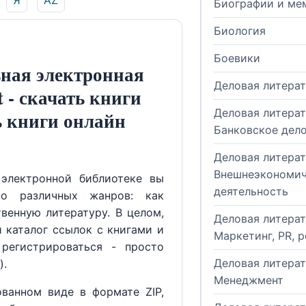
Я
AZ
Биографии и ме
Биология
Боевики
ная электронная
Деловая литера
t - скачать книги
Деловая литерат
ь книги онлайн
Банковское дел
Деловая литерат
Внешнеэкономич
электронной библиотеке вы
деятельность
но различных жанров: как
венную литературу. В целом,
Деловая литерат
й каталог ссылок с книгами и
Маркетинг, PR, 
регистрироваться - просто
Деловая литерат
).
Менеджмент
ованном виде в формате ZIP,