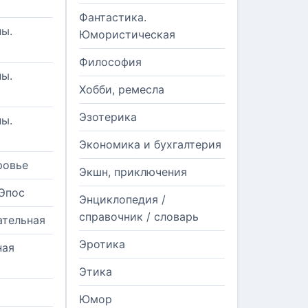
Фантастика.
ы.
Юмористическая
Философия
ы.
Хобби, ремесла
Эзотерика
ы.
Экономика и бухгалтерия
ровье
Экшн, приключения
Эпос
Энциклопедия /
справочник / словарь
ательная
Эротика
ная
Этика
Юмор