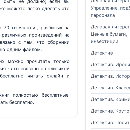
Деловая литерат
м быть не должно; если вы
Управление, под
кже можете легко сделать это
персонала
Деловая литерат
 70 тысяч книг, разбитых на
Ценные бумаги,
 различных произведений на
инвестиции
вязано с тем, что сборники
но одним файлом.
Детектив
их можно прочитать только
Детектив. Ирон
ия - это связано с политикой
бесплатно читать онлайн и
Детектив. Исто
Детектив. Класс
ниг полностью бесплатные,
Детектив. Крим
ать бесплатно.
Детектив. Круто
Детектив. Поли