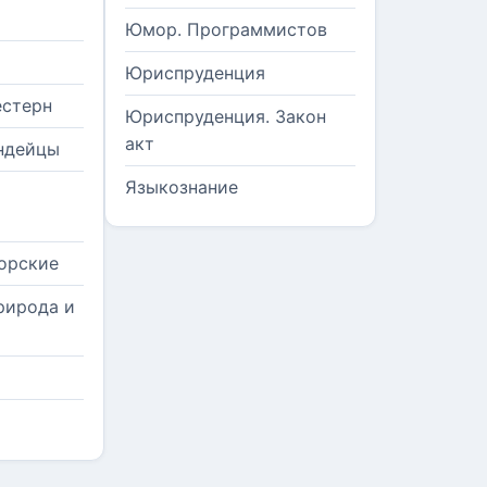
Юмор. Программистов
Юриспруденция
естерн
Юриспруденция. Закон
акт
ндейцы
Языкознание
орские
рирода и