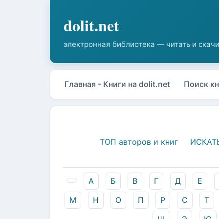
Главная - Книги на dolit.net
Поиск кн
ТОП авторов и книг
ИСКАТ
А
Б
В
Г
Д
Е
М
Н
О
П
Р
С
Т