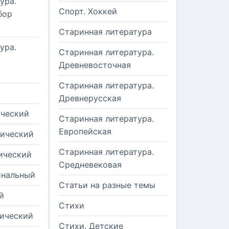
ура.
Спорт. Хоккей
бор
Старинная литература
ура.
Старинная литература.
Древневосточная
Старинная литература.
Древнерусская
ический
Старинная литература.
Европейская
рический
Старинная литература.
ический
Средневековая
инальный
Статьи на разные темы
й
Стихи
тический
Стихи. Детские