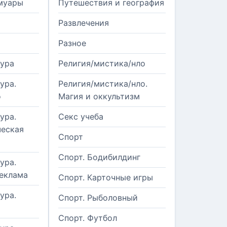
муары
Путешествия и география
Развлечения
Разное
тура
Религия/мистика/нло
ура.
Религия/мистика/нло.
о
Магия и оккультизм
ура.
Секс учеба
еская
Спорт
Спорт. Бодибилдинг
ура.
реклама
Спорт. Карточные игры
ура.
Спорт. Рыболовный
Спорт. Футбол