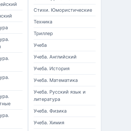
цейский
Стихи. Юмористические
нский
Техника
ура
Триллер
ура.
Учеба
я
Учеба. Английский
ура.
Учеба. История
ура.
Учеба. Математика
Учеба. Русский язык и
ура.
литература
тные
Учеба. Физика
ура.
Учеба. Химия