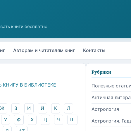
иг
Авторам и читателям книг
Контакты
Рубрики
Ь КНИГУ В БИБЛИОТЕКЕ
Полезные стать
Античная литера
Ж
З
И
Й
К
Л
Астрология
У
Ф
Х
Ц
Ч
Ш
Астрология. Гад