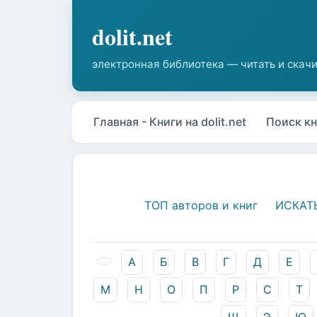
Главная - Книги на dolit.net
Поиск кн
ТОП авторов и книг
ИСКАТ
А
Б
В
Г
Д
Е
М
Н
О
П
Р
С
Т