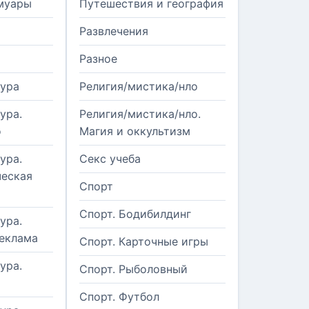
муары
Путешествия и география
Развлечения
Разное
тура
Религия/мистика/нло
ура.
Религия/мистика/нло.
о
Магия и оккультизм
ура.
Секс учеба
еская
Спорт
Спорт. Бодибилдинг
ура.
реклама
Спорт. Карточные игры
ура.
Спорт. Рыболовный
Спорт. Футбол