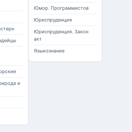
Юмор. Программистов
Юриспруденция
естерн
Юриспруденция. Закон
акт
ндейцы
Языкознание
орские
рирода и