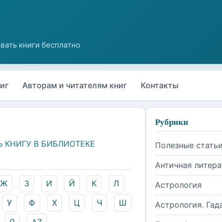
иг
Авторам и читателям книг
Контакты
Рубрики
Ь КНИГУ В БИБЛИОТЕКЕ
Полезные стать
Античная литера
Ж
З
И
Й
К
Л
Астрология
У
Ф
Х
Ц
Ч
Ш
Астрология. Гад