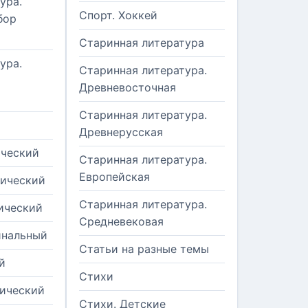
ура.
Спорт. Хоккей
бор
Старинная литература
ура.
Старинная литература.
Древневосточная
Старинная литература.
Древнерусская
ический
Старинная литература.
Европейская
рический
Старинная литература.
ический
Средневековая
инальный
Статьи на разные темы
й
Стихи
тический
Стихи. Детские