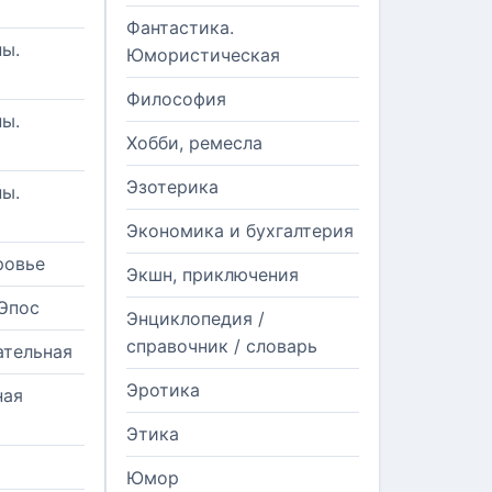
Фантастика.
ы.
Юмористическая
Философия
ы.
Хобби, ремесла
Эзотерика
ы.
Экономика и бухгалтерия
ровье
Экшн, приключения
Эпос
Энциклопедия /
справочник / словарь
ательная
Эротика
ная
Этика
Юмор