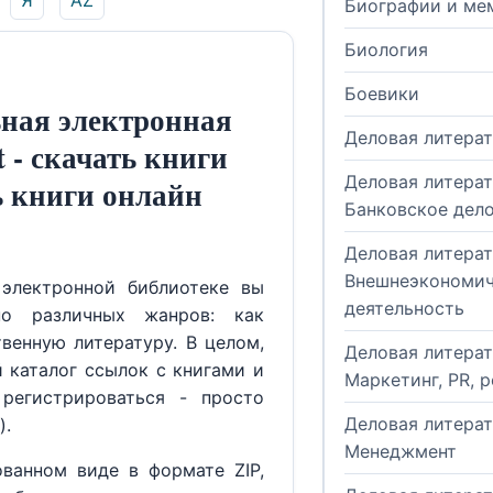
Я
AZ
Биографии и ме
Биология
Боевики
ная электронная
Деловая литера
t - скачать книги
Деловая литерат
ь книги онлайн
Банковское дел
Деловая литерат
Внешнеэкономич
электронной библиотеке вы
деятельность
но различных жанров: как
венную литературу. В целом,
Деловая литерат
й каталог ссылок с книгами и
Маркетинг, PR, 
регистрироваться - просто
Деловая литерат
).
Менеджмент
ованном виде в формате ZIP,