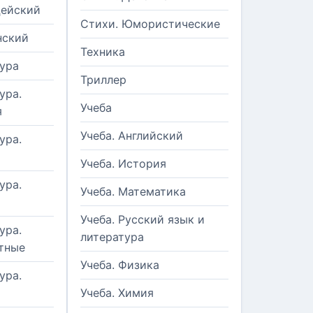
цейский
Стихи. Юмористические
нский
Техника
ура
Триллер
ура.
Учеба
я
Учеба. Английский
ура.
Учеба. История
ура.
Учеба. Математика
Учеба. Русский язык и
ура.
литература
тные
Учеба. Физика
ура.
Учеба. Химия