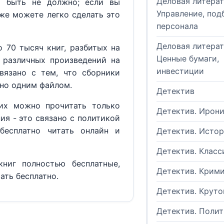
Деловая литерат
м быть не должно; если вы
Управление, под
кже можете легко сделать это
персонала
Деловая литерат
 70 тысяч книг, разбитых на
Ценные бумаги,
 различных произведений на
инвестиции
вязано с тем, что сборники
но одним файлом.
Детектив
их можно прочитать только
Детектив. Ирон
ия - это связано с политикой
бесплатно читать онлайн и
Детектив. Исто
Детектив. Класс
ниг полностью бесплатные,
Детектив. Крим
ать бесплатно.
Детектив. Круто
Детектив. Поли