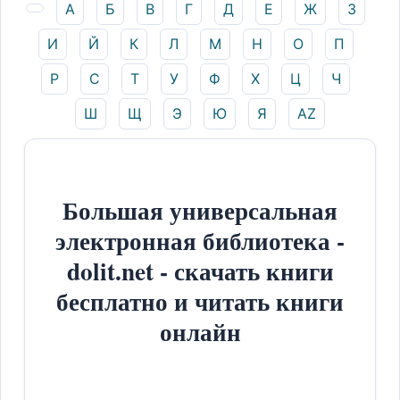
А
Б
В
Г
Д
Е
Ж
З
И
Й
К
Л
М
Н
О
П
Р
С
Т
У
Ф
Х
Ц
Ч
Ш
Щ
Э
Ю
Я
AZ
Большая универсальная
электронная библиотека -
dolit.net - скачать книги
бесплатно и читать книги
онлайн