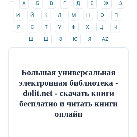
А
Б
В
Г
Д
Е
Ж
З
И
Й
К
Л
М
Н
О
П
Р
С
Т
У
Ф
Х
Ц
Ч
Ш
Щ
Э
Ю
Я
AZ
Большая универсальная
электронная библиотека -
dolit.net - скачать книги
бесплатно и читать книги
онлайн