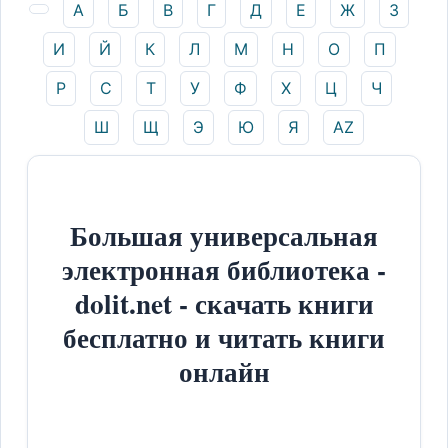
А
Б
В
Г
Д
Е
Ж
З
И
Й
К
Л
М
Н
О
П
Р
С
Т
У
Ф
Х
Ц
Ч
Ш
Щ
Э
Ю
Я
AZ
Большая универсальная
электронная библиотека -
dolit.net - скачать книги
бесплатно и читать книги
онлайн