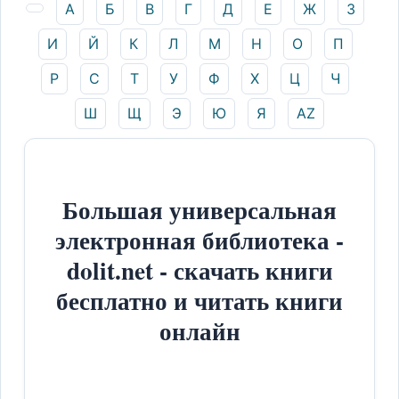
А
Б
В
Г
Д
Е
Ж
З
И
Й
К
Л
М
Н
О
П
Р
С
Т
У
Ф
Х
Ц
Ч
Ш
Щ
Э
Ю
Я
AZ
Большая универсальная
электронная библиотека -
dolit.net - скачать книги
бесплатно и читать книги
онлайн