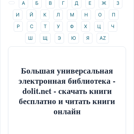
А
Б
В
Г
Д
Е
Ж
З
И
Й
К
Л
М
Н
О
П
Р
С
Т
У
Ф
Х
Ц
Ч
Ш
Щ
Э
Ю
Я
AZ
Большая универсальная
электронная библиотека -
dolit.net - скачать книги
бесплатно и читать книги
онлайн