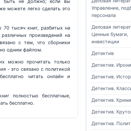
Деловая литерат
м быть не должно; если вы
Управление, под
кже можете легко сделать это
персонала
Деловая литерат
 70 тысяч книг, разбитых на
Ценные бумаги,
 различных произведений на
инвестиции
вязано с тем, что сборники
но одним файлом.
Детектив
их можно прочитать только
Детектив. Ирон
ия - это связано с политикой
бесплатно читать онлайн и
Детектив. Исто
Детектив. Класс
ниг полностью бесплатные,
Детектив. Крим
ать бесплатно.
Детектив. Круто
Детектив. Поли