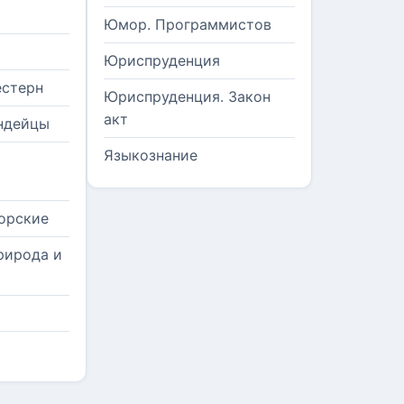
Юмор. Программистов
Юриспруденция
естерн
Юриспруденция. Закон
акт
ндейцы
Языкознание
орские
рирода и