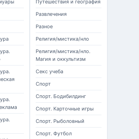
муары
Путешествия и география
Развлечения
Разное
тура
Религия/мистика/нло
ура.
Религия/мистика/нло.
о
Магия и оккультизм
ура.
Секс учеба
еская
Спорт
Спорт. Бодибилдинг
ура.
реклама
Спорт. Карточные игры
ура.
Спорт. Рыболовный
Спорт. Футбол