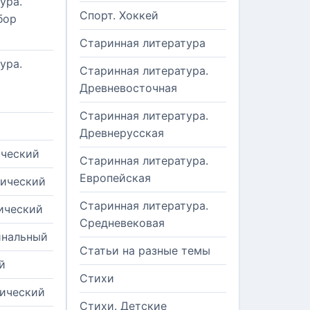
ура.
Спорт. Хоккей
бор
Старинная литература
ура.
Старинная литература.
Древневосточная
Старинная литература.
Древнерусская
ический
Старинная литература.
Европейская
рический
Старинная литература.
ический
Средневековая
инальный
Статьи на разные темы
й
Стихи
тический
Стихи. Детские