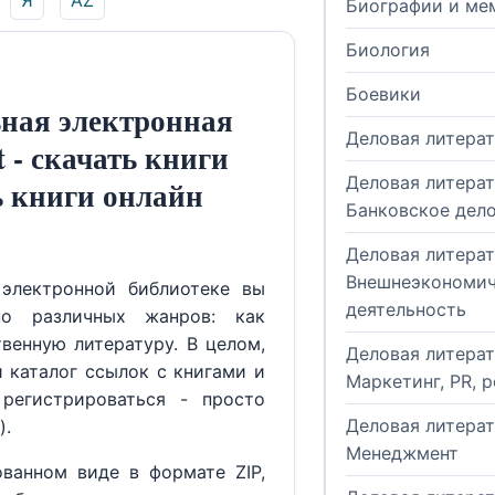
Я
AZ
Биографии и ме
Биология
Боевики
ная электронная
Деловая литера
t - скачать книги
Деловая литерат
ь книги онлайн
Банковское дел
Деловая литерат
Внешнеэкономич
электронной библиотеке вы
деятельность
но различных жанров: как
венную литературу. В целом,
Деловая литерат
й каталог ссылок с книгами и
Маркетинг, PR, 
регистрироваться - просто
Деловая литерат
).
Менеджмент
ованном виде в формате ZIP,