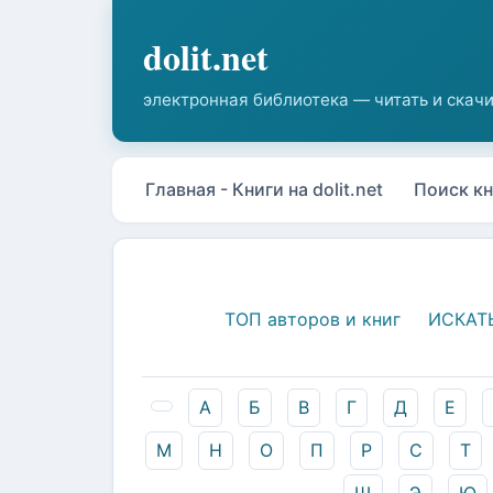
Главная - Книги на dolit.net
Поиск кн
ТОП авторов и книг
ИСКАТ
А
Б
В
Г
Д
Е
М
Н
О
П
Р
С
Т