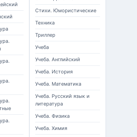
цейский
Стихи. Юмористические
нский
Техника
ура
Триллер
ура.
Учеба
я
Учеба. Английский
ура.
Учеба. История
ура.
Учеба. Математика
Учеба. Русский язык и
ура.
литература
тные
Учеба. Физика
ура.
Учеба. Химия