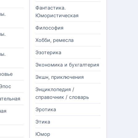
Фантастика.
ы.
Юмористическая
Философия
ы.
Хобби, ремесла
Эзотерика
ы.
Экономика и бухгалтерия
ровье
Экшн, приключения
Эпос
Энциклопедия /
справочник / словарь
ательная
Эротика
ная
Этика
Юмор