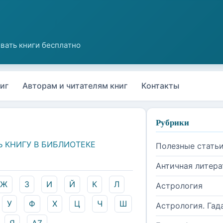
иг
Авторам и читателям книг
Контакты
Рубрики
Ь КНИГУ В БИБЛИОТЕКЕ
Полезные стать
Античная литера
Ж
З
И
Й
К
Л
Астрология
У
Ф
Х
Ц
Ч
Ш
Астрология. Гад