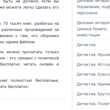
Деловая литерат
м быть не должно; если вы
Управление, под
кже можете легко сделать это
персонала
Деловая литерат
 70 тысяч книг, разбитых на
Ценные бумаги,
 различных произведений на
инвестиции
вязано с тем, что сборники
но одним файлом.
Детектив
их можно прочитать только
Детектив. Ирон
ия - это связано с политикой
бесплатно читать онлайн и
Детектив. Исто
Детектив. Класс
ниг полностью бесплатные,
Детектив. Крим
ать бесплатно.
Детектив. Круто
Детектив. Поли