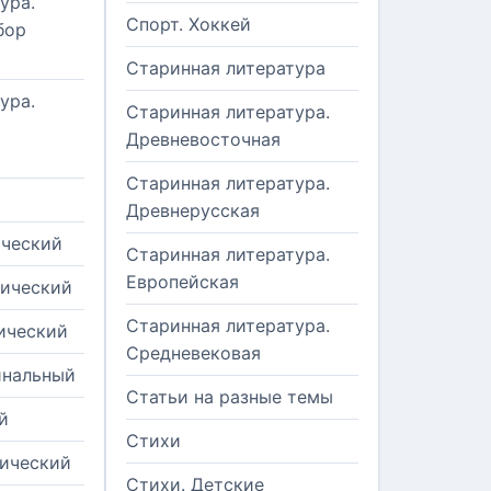
ура.
Спорт. Хоккей
бор
Старинная литература
ура.
Старинная литература.
Древневосточная
Старинная литература.
Древнерусская
ический
Старинная литература.
Европейская
рический
Старинная литература.
ический
Средневековая
инальный
Статьи на разные темы
й
Стихи
тический
Стихи. Детские