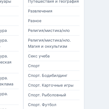
муары
Путешествия и география
Развлечения
Разное
тура
Религия/мистика/нло
ура.
Религия/мистика/нло.
о
Магия и оккультизм
ура.
Секс учеба
еская
Спорт
Спорт. Бодибилдинг
ура.
реклама
Спорт. Карточные игры
ура.
Спорт. Рыболовный
Спорт. Футбол