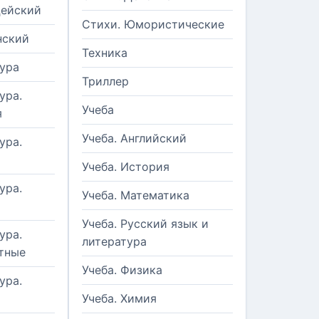
цейский
Стихи. Юмористические
нский
Техника
ура
Триллер
ура.
Учеба
я
Учеба. Английский
ура.
Учеба. История
ура.
Учеба. Математика
Учеба. Русский язык и
ура.
литература
тные
Учеба. Физика
ура.
Учеба. Химия