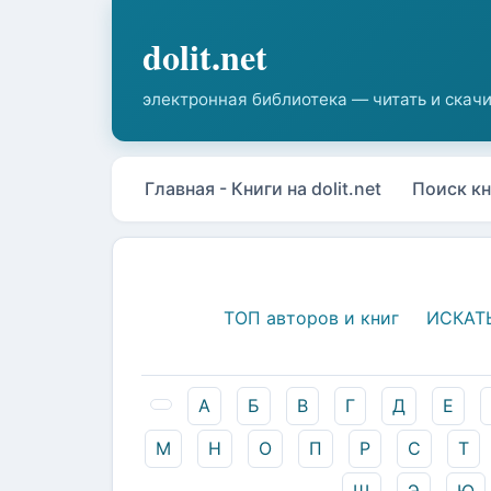
Главная - Книги на dolit.net
Поиск кн
ТОП авторов и книг
ИСКАТ
А
Б
В
Г
Д
Е
М
Н
О
П
Р
С
Т