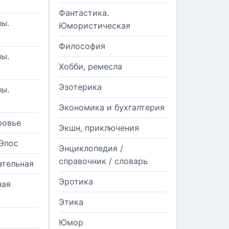
Фантастика.
ы.
Юмористическая
Философия
ы.
Хобби, ремесла
Эзотерика
ы.
Экономика и бухгалтерия
ровье
Экшн, приключения
Эпос
Энциклопедия /
справочник / словарь
ательная
Эротика
ная
Этика
Юмор