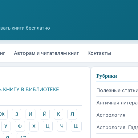
иг
Авторам и читателям книг
Контакты
Рубрики
Ь КНИГУ В БИБЛИОТЕКЕ
Полезные стать
Античная литера
Ж
З
И
Й
К
Л
Астрология
У
Ф
Х
Ц
Ч
Ш
Астрология. Гад