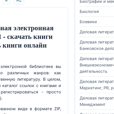
Я
AZ
Биографии и ме
Биология
Боевики
ная электронная
Деловая литера
t - скачать книги
Деловая литерат
ь книги онлайн
Банковское дел
Деловая литерат
Внешнеэкономич
электронной библиотеке вы
деятельность
но различных жанров: как
венную литературу. В целом,
Деловая литерат
й каталог ссылок с книгами и
Маркетинг, PR, 
регистрироваться - просто
Деловая литерат
).
Менеджмент
ованном виде в формате ZIP,