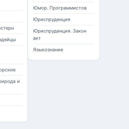
Юмор. Программистов
Юриспруденция
естерн
Юриспруденция. Закон
акт
ндейцы
Языкознание
орские
рирода и