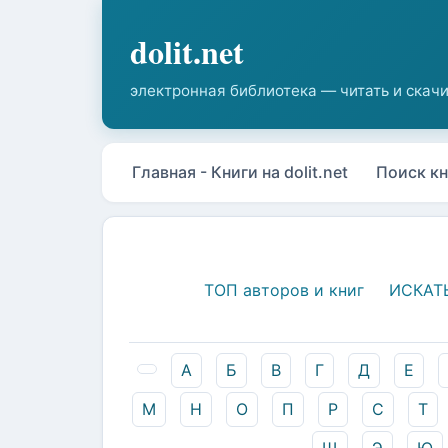
Главная - Книги на dolit.net
Поиск кн
ТОП авторов и книг
ИСКАТ
А
Б
В
Г
Д
Е
М
Н
О
П
Р
С
Т