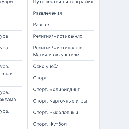
муары
Путешествия и география
Развлечения
Разное
тура
Религия/мистика/нло
ура.
Религия/мистика/нло.
о
Магия и оккультизм
ура.
Секс учеба
еская
Спорт
Спорт. Бодибилдинг
ура.
реклама
Спорт. Карточные игры
ура.
Спорт. Рыболовный
Спорт. Футбол