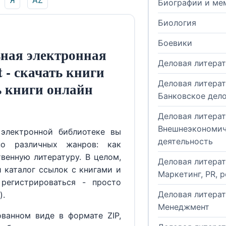
Я
AZ
Биографии и ме
Биология
Боевики
ная электронная
Деловая литера
t - скачать книги
Деловая литерат
ь книги онлайн
Банковское дел
Деловая литерат
Внешнеэкономич
электронной библиотеке вы
деятельность
но различных жанров: как
венную литературу. В целом,
Деловая литерат
й каталог ссылок с книгами и
Маркетинг, PR, 
регистрироваться - просто
Деловая литерат
).
Менеджмент
ованном виде в формате ZIP,