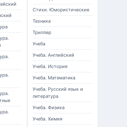
цейский
Стихи. Юмористические
нский
Техника
ура
Триллер
ура.
Учеба
я
Учеба. Английский
ура.
Учеба. История
ура.
Учеба. Математика
Учеба. Русский язык и
ура.
литература
тные
Учеба. Физика
ура.
Учеба. Химия