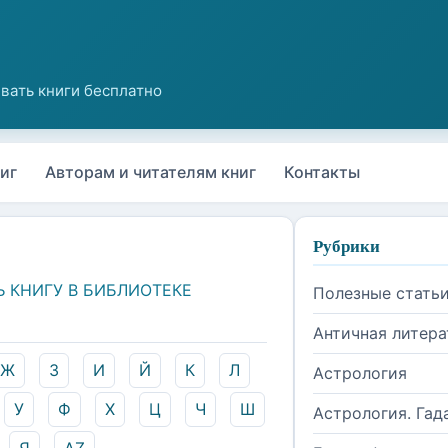
иг
Авторам и читателям книг
Контакты
Рубрики
Ь КНИГУ В БИБЛИОТЕКЕ
Полезные стать
Античная литера
Ж
З
И
Й
К
Л
Астрология
У
Ф
Х
Ц
Ч
Ш
Астрология. Гад