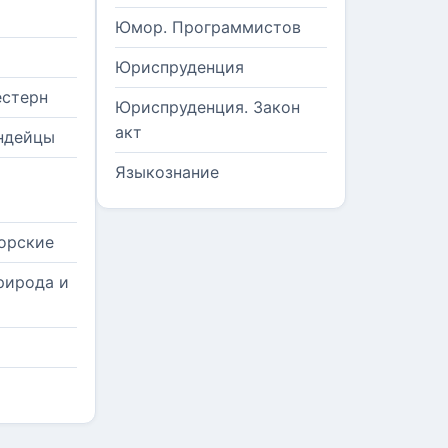
Юмор. Программистов
Юриспруденция
естерн
Юриспруденция. Закон
акт
ндейцы
Языкознание
орские
рирода и