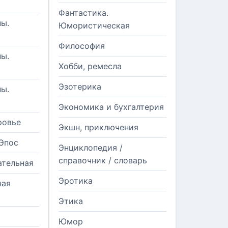
Фантастика.
ы.
Юмористическая
Философия
ы.
Хобби, ремесла
Эзотерика
ы.
Экономика и бухгалтерия
ровье
Экшн, приключения
Эпос
Энциклопедия /
справочник / словарь
ательная
Эротика
ная
Этика
Юмор