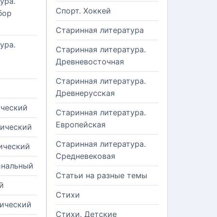
ура.
Спорт. Хоккей
бор
Старинная литература
ура.
Старинная литература.
Древневосточная
Старинная литература.
Древнерусская
ический
Старинная литература.
Европейская
рический
Старинная литература.
ический
Средневековая
инальный
Статьи на разные темы
й
Стихи
тический
Стихи. Детские