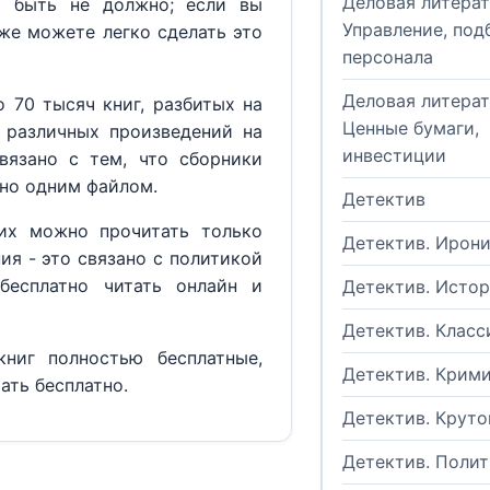
Деловая литерат
м быть не должно; если вы
Управление, под
кже можете легко сделать это
персонала
Деловая литерат
 70 тысяч книг, разбитых на
Ценные бумаги,
 различных произведений на
инвестиции
вязано с тем, что сборники
но одним файлом.
Детектив
их можно прочитать только
Детектив. Ирон
ия - это связано с политикой
бесплатно читать онлайн и
Детектив. Исто
Детектив. Класс
ниг полностью бесплатные,
Детектив. Крим
ать бесплатно.
Детектив. Круто
Детектив. Поли