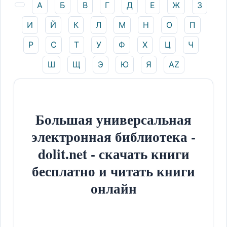
А
Б
В
Г
Д
Е
Ж
З
И
Й
К
Л
М
Н
О
П
Р
С
Т
У
Ф
Х
Ц
Ч
Ш
Щ
Э
Ю
Я
AZ
Большая универсальная
электронная библиотека -
dolit.net - скачать книги
бесплатно и читать книги
онлайн