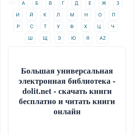
А
Б
В
Г
Д
Е
Ж
З
И
Й
К
Л
М
Н
О
П
Р
С
Т
У
Ф
Х
Ц
Ч
Ш
Щ
Э
Ю
Я
AZ
Большая универсальная
электронная библиотека -
dolit.net - скачать книги
бесплатно и читать книги
онлайн