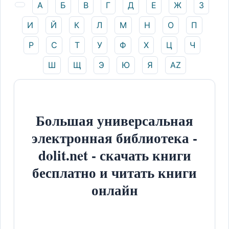
А
Б
В
Г
Д
Е
Ж
З
И
Й
К
Л
М
Н
О
П
Р
С
Т
У
Ф
Х
Ц
Ч
Ш
Щ
Э
Ю
Я
AZ
Большая универсальная
электронная библиотека -
dolit.net - скачать книги
бесплатно и читать книги
онлайн