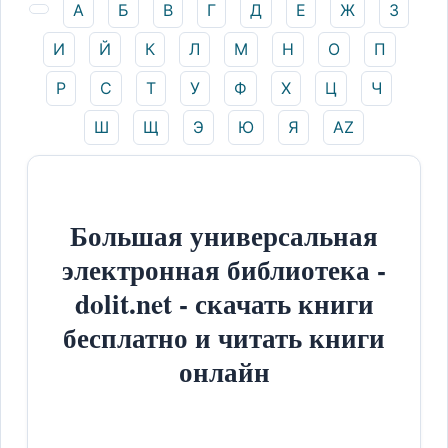
А
Б
В
Г
Д
Е
Ж
З
И
Й
К
Л
М
Н
О
П
Р
С
Т
У
Ф
Х
Ц
Ч
Ш
Щ
Э
Ю
Я
AZ
Большая универсальная
электронная библиотека -
dolit.net - скачать книги
бесплатно и читать книги
онлайн