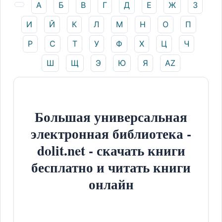
А
Б
В
Г
Д
Е
Ж
З
И
Й
К
Л
М
Н
О
П
Р
С
Т
У
Ф
Х
Ц
Ч
Ш
Щ
Э
Ю
Я
AZ
Большая универсальная
электронная библиотека -
dolit.net - скачать книги
бесплатно и читать книги
онлайн