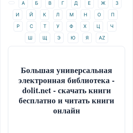
А
Б
В
Г
Д
Е
Ж
З
И
Й
К
Л
М
Н
О
П
Р
С
Т
У
Ф
Х
Ц
Ч
Ш
Щ
Э
Ю
Я
AZ
Большая универсальная
электронная библиотека -
dolit.net - скачать книги
бесплатно и читать книги
онлайн