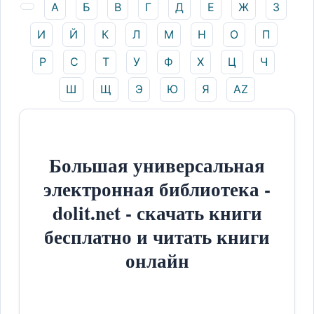
А
Б
В
Г
Д
Е
Ж
З
И
Й
К
Л
М
Н
О
П
Р
С
Т
У
Ф
Х
Ц
Ч
Ш
Щ
Э
Ю
Я
AZ
Большая универсальная
электронная библиотека -
dolit.net - скачать книги
бесплатно и читать книги
онлайн