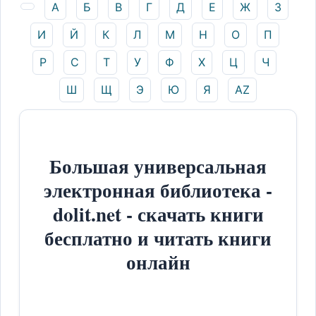
А
Б
В
Г
Д
Е
Ж
З
И
Й
К
Л
М
Н
О
П
Р
С
Т
У
Ф
Х
Ц
Ч
Ш
Щ
Э
Ю
Я
AZ
Большая универсальная
электронная библиотека -
dolit.net - скачать книги
бесплатно и читать книги
онлайн